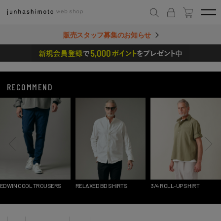
販売スタッフ募集のお知らせ
RECOMMEND
EDWIN COOL TROUSERS
RELAXED BD SHIRTS
3/4 ROLL-UP SHIRT