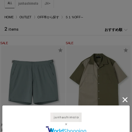
ALL
junhashimoto
JH+
HOME
OUTLET
OFF率から探す
５１％OFF～
2
items
おすすめ順
SALE
SALE
junhashimoto
junhashimoto
2WAY SWIM SHORTS
PATCHWORK S/S SHIRT