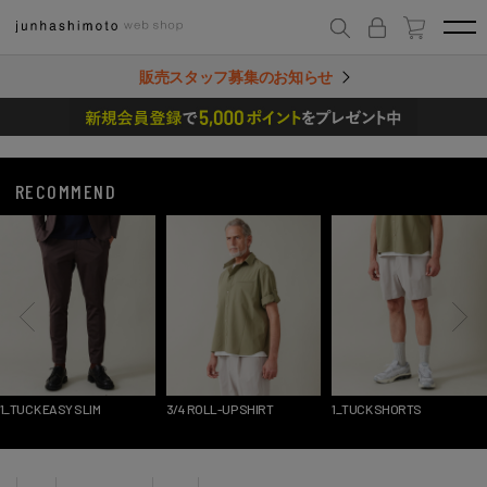
販売スタッフ募集のお知らせ
RECOMMEND
1_TUCK EASY SLIM
3/4 ROLL-UP SHIRT
1_TUCK SHORTS