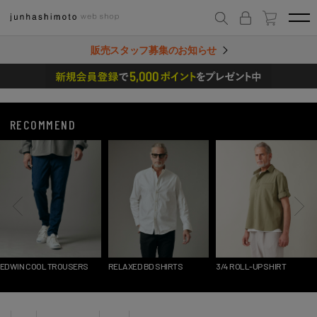
販売スタッフ募集のお知らせ
RECOMMEND
EDWIN COOL TROUSERS
RELAXED BD SHIRTS
3/4 ROLL-UP SHIRT