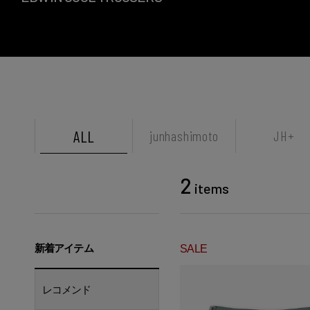
ALL
junhashimoto
JH+
2
items
新着アイテム
SALE
レコメンド