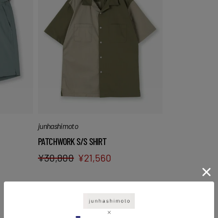
junhashimoto
PATCHWORK S/S SHIRT
¥
30,800
¥
21,560