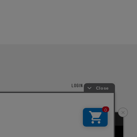
LOGIN
CART
ーズ
新規会員登録
Copyright © junhashimoto. All rights reserved.