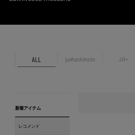
ALL
junhashimoto
JH+
新着アイテム
レコメンド