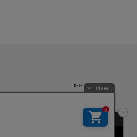
LOGIN
CART
ーズ
新規会員登録
Copyright © junhashimoto. All rights reserved.