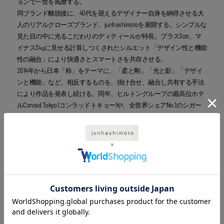
ョンで一世を風靡する。
同ブランド離脱後に、40代を迎えるデザイナー自身を納得させる大
人のリアルクローズブランド、junhashimotoを展開する。シンプルな
見た目の中に光るこだわりのディティールが特長。プラス3cm、マ
イナス3㎏に見せる計算しつくされたシルエット「デザイン性と機能
性の融合」により快適さとスマートさを共存させる。
2014年から日本「粋」をテーマに、「柔と剛」「光と影」「デザイ
ンと機能」など、相反するものを、掛け合せ、融合し共有する手法
により作品を発表し続ける。同年、ヒルトングループの最高位ホテ
ルConrad Tokyo (コンラッドトキョー)や、全世界シェアNo.1のシガー
ブランドDavidoff (ダビドフ)と協業するなど、ファションの枠だけに
とどまらず、現代の「粋」な男の世界を展開する。
2015年には、日本のモータサイクル界を牽引する『KAWASAKI』、誌
面『LEON』とのトリプルコラボが実現し、街着からライディングス
ーツにもなる、ハイブリットウエアの２モデルを販売するととも
に、『Ninja H2』を展示し大きな話題を呼んだ。
近年では、野村不動産初のホテル事業において運営されるNOHGA
HOTEL(ノーガホテル)へ、日本の技術、ジュンハシモトの機能美を活
かしたユニフォームを制作した。
また2019年、航空会社のStar Flyer(スターフライヤー)と協業し開発さ