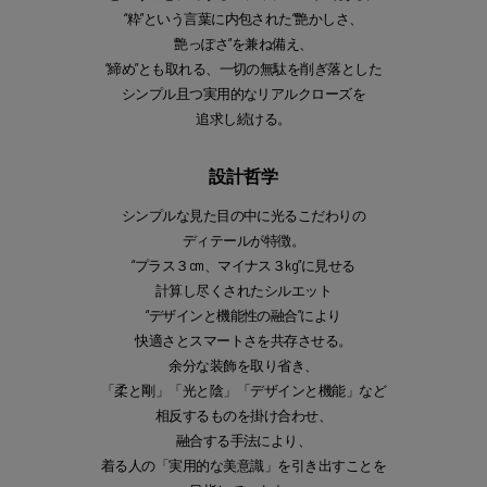
“粋”という言葉に内包された“艶かしさ、
艶っぽさ”を兼ね備え、
“締め”とも取れる、一切の無駄を削ぎ落とした
シンプル且つ実用的なリアルクローズを
追求し続ける。
設計哲学
シンプルな見た目の中に光るこだわりの
ディテールが特徴。
“プラス３cm、マイナス３kg”に見せる
計算し尽くされたシルエット
“デザインと機能性の融合”により
快適さとスマートさを共存させる。
余分な装飾を取り省き、
「柔と剛」「光と陰」「デザインと機能」など
相反するものを掛け合わせ、
融合する手法により、
着る人の「実用的な美意識」を引き出すことを