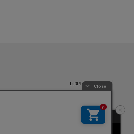
LOGIN
CART
ーズ
新規会員登録
Copyright © junhashimoto. All rights reserved.