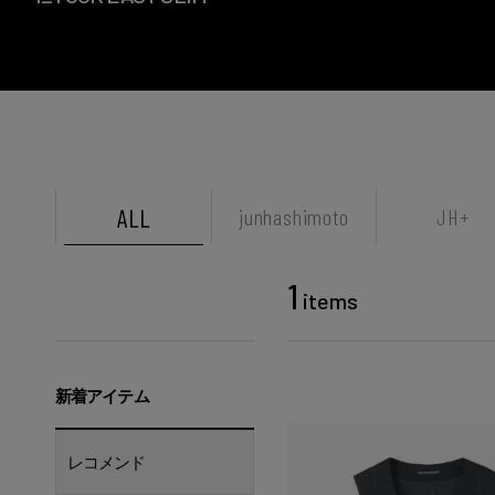
ALL
junhashimoto
JH+
1
items
新着アイテム
レコメンド