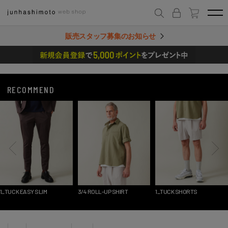
販売スタッフ募集のお知らせ
RECOMMEND
1_TUCK EASY SLIM
3/4 ROLL-UP SHIRT
1_TUCK SHORTS