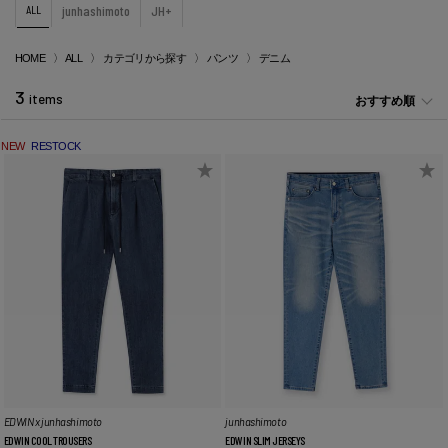
ALL
junhashimoto
JH+
HOME
ALL
カテゴリから探す
パンツ
デニム
3
items
おすすめ順
NEW
RESTOCK
EDWIN x junhashimoto
junhashimoto
EDWIN COOL TROUSERS
EDWIN SLIM JERSEYS