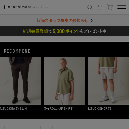
販売スタッフ募集のお知らせ
RECOMMEND
1_TUCK EASY SLIM
3/4 ROLL-UP SHIRT
1_TUCK SHORTS