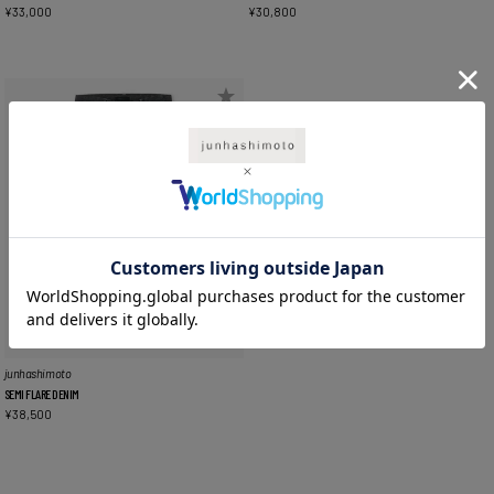
¥
33,000
¥
30,800
junhashimoto
SEMI FLARE DENIM
¥
38,500