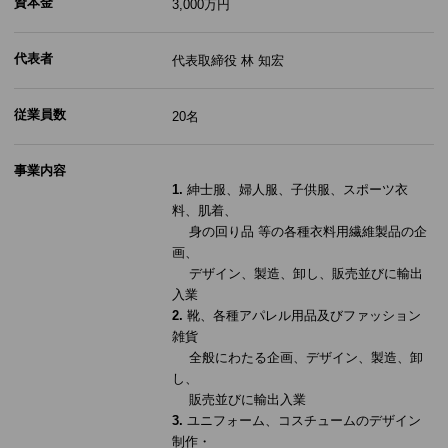
資本金
3,000万円
代表者
代表取締役 林 知宏
従業員数
20名
事業内容
1.
紳士服、婦人服、子供服、スポーツ衣
料、肌着、
身の回り品 等の各種衣料用繊維製品の企
画、
デザイン、製造、卸し、販売並びに輸出
入業
2.
靴、各種アパレル用品及びファッション
雑貨
全般にわたる企画、デザイン、製造、卸
し、
販売並びに輸出入業
3.
ユニフォーム、コスチュームのデザイン
制作・