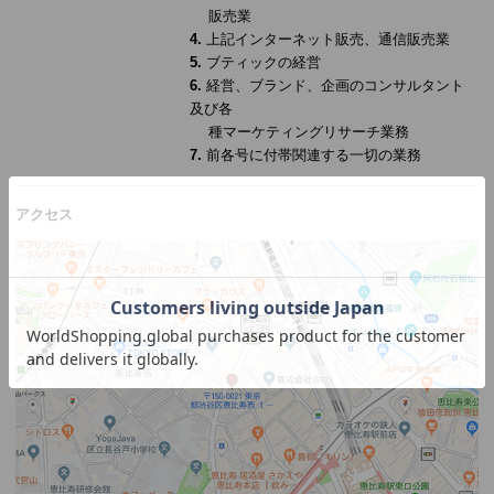
販売業
4.
上記インターネット販売、通信販売業
5.
ブティックの経営
6.
経営、ブランド、企画のコンサルタント
及び各
種マーケティングリサーチ業務
7.
前各号に付帯関連する一切の業務
アクセス