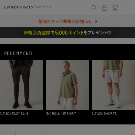
販売スタッフ募集のお知らせ
RECOMMEND
1_TUCK EASY SLIM
3/4 ROLL-UP SHIRT
1_TUCK SHORTS