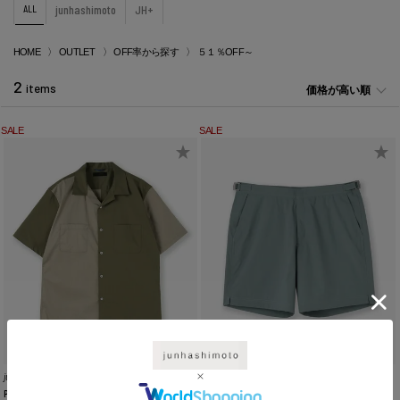
ALL
junhashimoto
JH+
HOME
OUTLET
OFF率から探す
５１％OFF～
2
items
価格が高い順
SALE
SALE
junhashimoto
junhashimoto
PATCHWORK S/S SHIRT
2WAY SWIM SHORTS