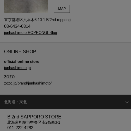
MAP
東京都港区六本木6-10-1 B’2nd roppongi
03-6434-0314
junhashimoto ROPPONGI Blog
ONLINE SHOP
official online store
junhashimoto.jp
ZOZO
zozo.jp/brand/junhashimoto/
北海道・東北
B'2nd SAPPORO STORE
北海道札幌市中央区南2条西3-1
011-222-4283