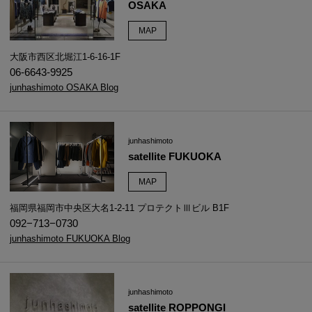
OSAKA
MAP
大阪市西区北堀江1-6-16-1F
06-6643-9925
junhashimoto OSAKA Blog
junhashimoto
satellite FUKUOKA
MAP
福岡県福岡市中央区大名1-2-11 プロテクトⅢビル B1F
092−713−0730
junhashimoto FUKUOKA Blog
junhashimoto
satellite ROPPONGI