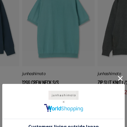
junhashimoto
junhashimoto
12GG CREW NECK S/S
ZIP SLIT KNIT L/
¥
27,500
¥
16,500
¥
35,200
¥
2