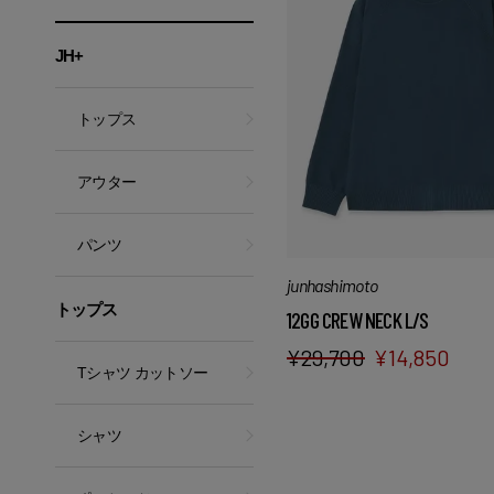
JH+
トップス
アウター
パンツ
junhashimoto
トップス
12GG CREW NECK L/S
¥
29,700
¥
14,850
Tシャツ カットソー
シャツ