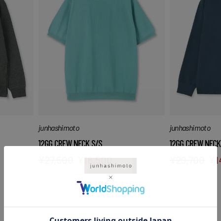
junhashimoto
junhashimoto
12GG CREW NECK S/S
12GG CREW NECK
¥
27,500
¥
16,500
¥
29,700
¥
1