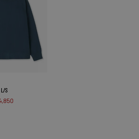
 L/S
4,850