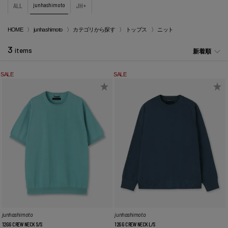
ALL
junhashimoto
JH+
HOME
junhashimoto
カテゴリから探す
トップス
ニット
3
items
新着順
SALE
SALE
junhashimoto
junhashimoto
12GG CREW NECK S/S
12GG CREW NECK L/S