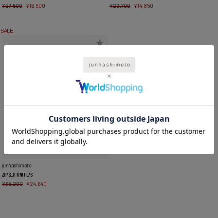
¥
27,500
¥
16,500
¥
29,700
¥
14,850
SALE
junhashimoto
ZIP SLIT KNIT L/S
¥
35,200
¥
24,640