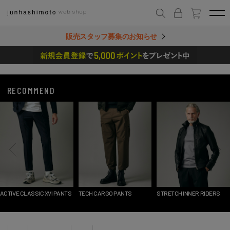
販売スタッフ募集のお知らせ
RECOMMEND
ACTIVE CLASSIC XVI PANTS
TECH CARGO PANTS
STRETCH INNER RIDERS