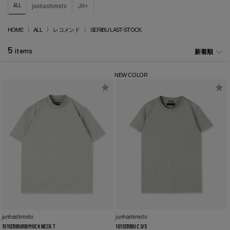
ALL
junhashimoto
JH+
HOME
ALL
レコメンド
SERIBU LAST-STOCK
5
items
新着順
NEW COLOR
junhashimoto
junhashimoto
101SERIBURIB MOCK NECK T
101SERIBU C S/S