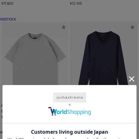
¥
17,600
¥
12,100
RESTOCK
junhashimoto
junhashimoto
CU23 101RELAX CREW T
101SERIBU V L/S
¥
14,300
¥
13,200
RESTOCK
NEW COLOR