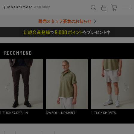
販売スタッフ募集のお知らせ
RECOMMEND
1_TUCK EASY SLIM
3/4 ROLL-UP SHIRT
1_TUCK SHORTS