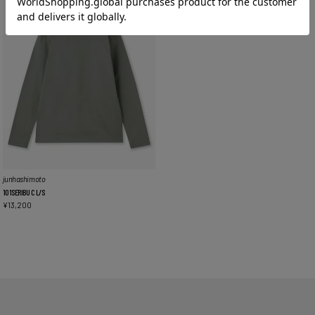
junhashimoto
101SERIBU C L/S
¥
13,200