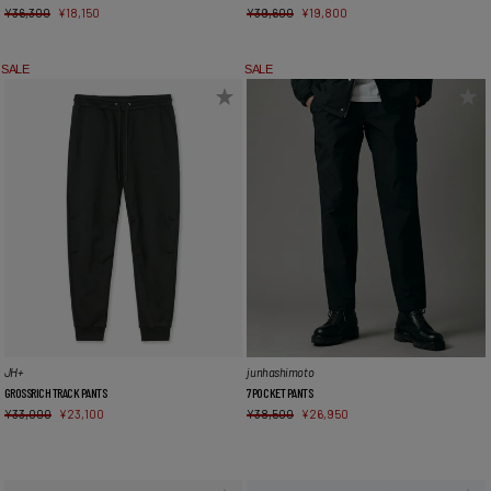
¥
36,300
¥
18,150
¥
39,600
¥
19,800
SALE
SALE
JH+
junhashimoto
GROSSRICH TRACK PANTS
7POCKET PANTS
¥
33,000
¥
23,100
¥
38,500
¥
26,950