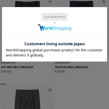
junhashimoto
junhashimoto
SLIM JERSEY PANTS -EMBOSS CAMO-
GATHER TUCK PANTS -EMBOSS CAMO-
¥
29,700
¥
29,700
SALE