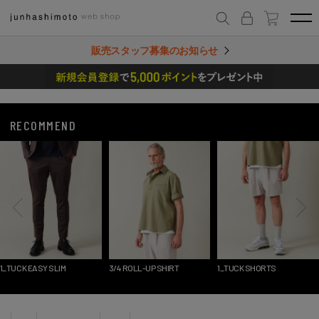
販売スタッフ募集のお知らせ
RECOMMEND
1_TUCK EASY SLIM
3/4 ROLL-UP SHIRT
1_TUCK SHORTS