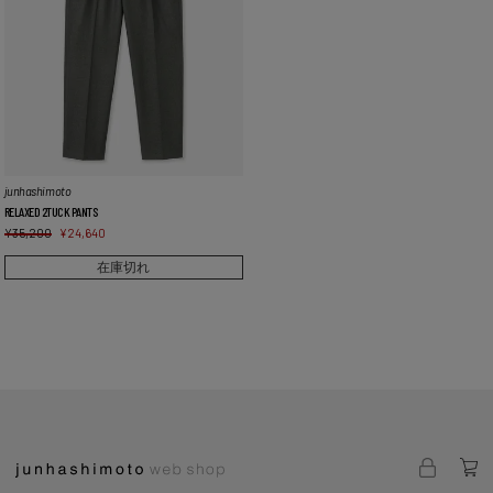
junhashimoto
RELAXED 2TUCK PANTS
¥
35,200
¥
24,640
在庫切れ