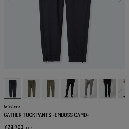
junhashimoto
GATHER TUCK PANTS -EMBOSS CAMO-
¥
29,700
TAX IN