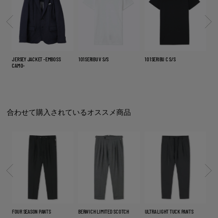
S
JERSEY JACKET -EMBOSS
101SERIBU V S/S
101SERIBU C S/S
CO
CAMO-
合わせて購入されているオススメ商品
FOUR SEASON PANTS
BERWICH LIMITED SCOTCH
ULTRA LIGHT TUCK PANTS
COO