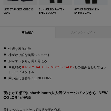
JERSEY JACKET -EMBOSS
SLIM JERSEY PANTS -
GATHER TUCK PANTS -
CAMO-
EMBOSS CAMO-
EMBOSS CAMO-
商品紹介
スペック・ガイド
快適な履き心地
神がかり的な美脚シルエット
脚がすっきりと長く見える
同素材の
JERSEY JACKET-EMBOSS CAMO-
との組み合わせでセッ
トアップスタイル
問い合わせ番号 : 1070000022
実はカモ柄!?junhashimoto大人気ジャージパンツから“NEW
COLOR”が登場
美しいシルエットそして快適な履き心地