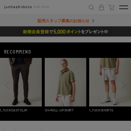
販売スタッフ募集のお知らせ
RECOMMEND
1_TUCK EASY SLIM
3/4 ROLL-UP SHIRT
1_TUCK SHORTS