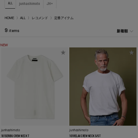
ALL
junhashimoto
JH+
HOME
ALL
レコメンド
定番アイテム
9
items
新着順
NEW
junhashimoto
junhashimoto
101SERIBU CREW NECK T
101RELAX CREW NECK S/S T