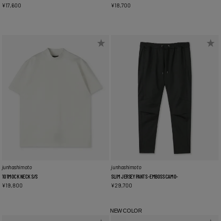
¥
17,600
¥
18,700
junhashimoto
junhashimoto
101MOCK NECK S/S
SLIM JERSEY PANTS -EMBOSS CAMO-
¥
19,800
¥
29,700
NEW COLOR