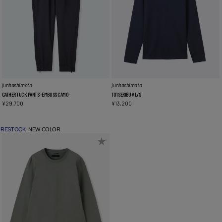
junhashimoto
junhashimoto
GATHER TUCK PANTS -EMBOSS CAMO-
101SERIBU V L/S
¥
29,700
¥
13,200
RESTOCK
NEW COLOR