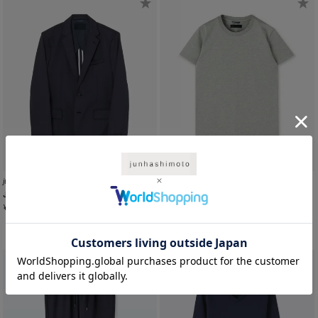
junhashimoto
junhashimoto
JERSEY JACKET -EMBOSS CAMO-
101SERIBU C S/S
¥
49,500
¥
12,100