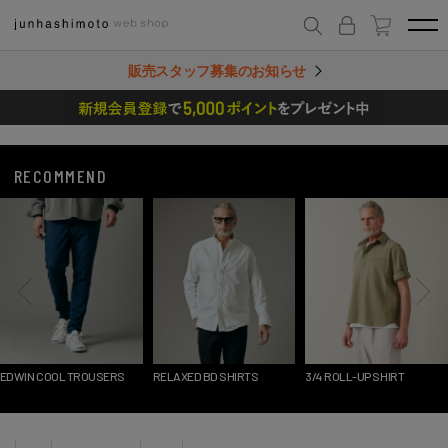
販売スタッフ募集のお知らせ
RECOMMEND
EDWIN COOL TROUSERS
RELAXED BD SHIRTS
3/4 ROLL-UP SHIRT