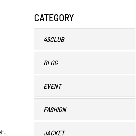
CATEGORY
49CLUB
BLOG
EVENT
FASHION
JACKET
す。