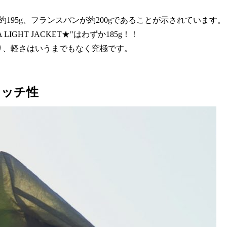
195g、フランスパンが約200gであることが示されています。
LIGHT JACKET★"はわずか185g！！
り、軽さはいうまでもなく究極です。
レッチ性