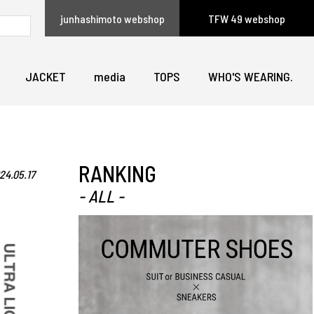
junhashimoto webshop
TFW 49 webshop
JACKET
media
TOPS
WHO'S WEARING.
RANKING
24.05.17
- ALL -