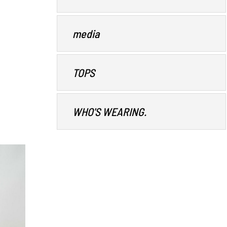
media
TOPS
WHO'S WEARING.