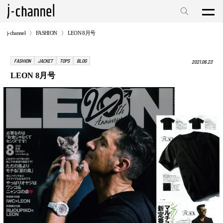
j-channel
FASHION
LEON 8月号
FASHION
JACKET
TOPS
BLOG
2021.06.23
LEON 8月号