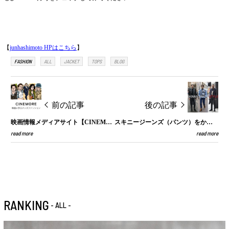
【
junhashimoto HPはこちら
】
FASHION
ALL
JACKET
TOPS
BLOG
前の記事
後の記事
映画情報メディアサイト【CINEMORE】にて、junhashimoto掲載
スキニージーンズ（パンツ）をかっこよく履きこなすポイント！メンズブランドやコーデも紹介
read more
read more
RANKING
- ALL -