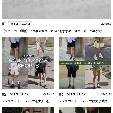
01
2020.02.13
FASHION
JACKET
【スニーカー通勤】ビジネスカジュアルにおすすめ！スニーカーの選び方
02
03
2022.04.25
2023.04.27
FASHION
BLOG
FASHION
BLOG
メンズでショートパンツを大人っぽいコーデにまとめるには？選び方とコーデ例を解説
メンズのショートパンツは丈が重要！おしゃれに着こなすポイントとおすすめアイテムを紹介