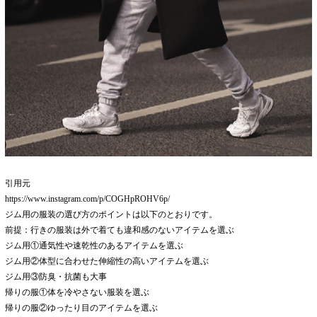
引用元
https://www.instagram.com/p/COGHpROHV6p/
ジム用の服装の選び方のポイントは以下のとおりです。
前提：行きの服装は外で着ても違和感のないアイテムを選ぶ
ジム用①通気性や速乾性のあるアイテムを選ぶ
ジム用②体型に合わせた伸縮性の高いアイテムを選ぶ
ジム用③防臭・抗菌も大事
帰りの服①体を冷やさない服装を選ぶ
帰りの服②ゆったり目のアイテムを選ぶ