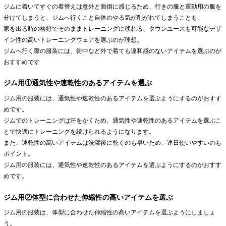
ジムに着いてすぐの着替えは意外と面倒に感じるため、行きの服と運動用の服を
分けてしまうと、ジムへ行くこと自体のやる気が削がれてしまうことも。
家を出る時の格好でそのままトレーニングに移れる、タウンユースも可能なデザ
イン性の高いトレーニングウェアを選ぶのが理想。
ジムへ行く際の服装には、街中など外で着ても違和感のないアイテムを選ぶのが
おすすめです
ジム用①通気性や速乾性のあるアイテムを選ぶ
ジム用の服装には、通気性や速乾性のあるアイテムを選ぶようにするのがおすす
めです。
ジムでのトレーニングは汗をかくため、通気性や速乾性のあるアイテムを選ぶこ
とで快適にトレーニングを続けられるようになります。
また、速乾性の高いアイテムは洗濯後に乾くのも早いため、連日使いやすいのも
ポイント。
ジム用の服装には、通気性や速乾性のあるアイテムを選ぶようにするのがおすす
めです。
ジム用②体型に合わせた伸縮性の高いアイテムを選ぶ
ジム用の服装は、体型に合わせた伸縮性の高いアイテムを選ぶようにしましょ
う。