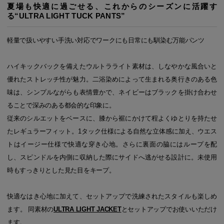
夏場も快適に過ごせる、これからのシーズンに活躍す
る“ULTRA LIGHT TUCK PANTS”
軽量で扱いやすい手洗い対応でワークにも日常にも馴染む万能パンツ
ハイキックバックを備えたウルトラライト素材は、しなやかな風合いと
優れたストレッチ性が魅力。二浴染めによって生まれる奥行きのある色
味は、シンプルながらも表情豊かで、ネイビーはブラックを掛け合わせ
ることで深みのある都会的な印象に。
従来のシルエットをベースに、膝から裾にかけて程よくゆとりを持たせ
たレギュラーフィット。1タック仕様による自然な立体感に加え、ウエス
トはイージー仕様で快適な穿き心地。さらに裏面の脇にはループを配
し、スピンドルを内側に収納した際にサイドへ逃がせる設計に。未使用
時もすっきりとした見た目をキープ。
快適なはき心地に加えて、セットアップで洗練されたスタイルも楽しめ
ます。 同素材の
ULTRA LIGHT JACKET
とセットアップでお使いいただけ
ます。