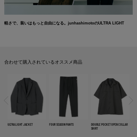
軽さで、装いはもっと自由になる。junhashimotoのULTRA LIGHT
合わせて購入されているオススメ商品
ULTRA LIGHT JACKET
FOUR SEASON PANTS
DOUBLE POCKET OPEN COLLAR
FLY
SHIRT