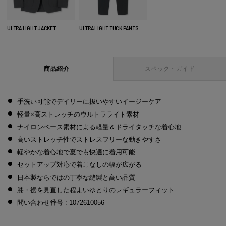
ULTRA LIGHT JACKET
ULTRA LIGHT TUCK PANTS
商品紹介
スペック・ガイド
手洗い可能でデイリーに扱いやすいイージーケア
軽量×高ストレッチのウルトラライト素材
ナイロンベース素材による軽量＆ドライタッチな着心地
高いストレッチ性でストレスフリーな動きやすさ
軽やかな着心地で夏でも快適に着用可能
セットアップ対応で着こなしの幅が広がる
日本製ならではの丁寧な縫製と高い品質
膝・裾を見直した程よいゆとりのレギュラーフィット
問い合わせ番号 : 1072610056