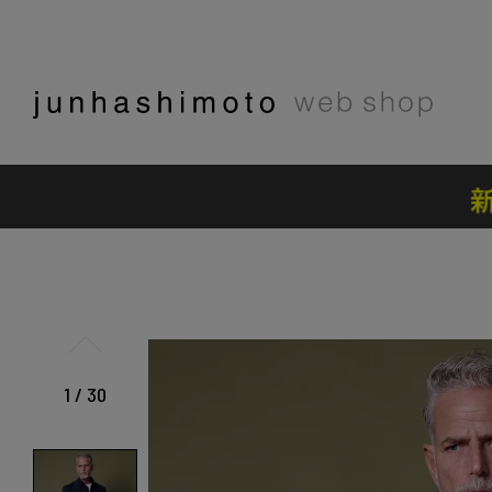
1
/
30