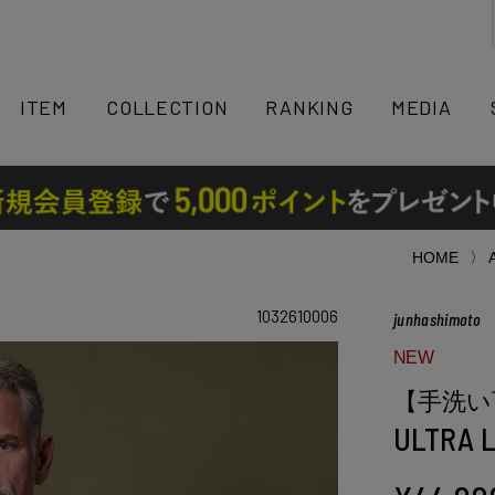
検索
ITEM
COLLECTION
RANKING
MEDIA
HOME
1032610006
junhashimoto
NEW
【手洗い
ULTRA 