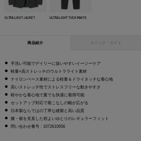
ULTRA LIGHT JACKET
ULTRA LIGHT TUCK PANTS
商品紹介
スペック・ガイド
手洗い可能でデイリーに扱いやすいイージーケア
軽量×高ストレッチのウルトラライト素材
ナイロンベース素材による軽量＆ドライタッチな着心地
高いストレッチ性でストレスフリーな動きやすさ
軽やかな着心地で夏でも快適に着用可能
セットアップ対応で着こなしの幅が広がる
日本製ならではの丁寧な縫製と高い品質
膝・裾を見直した程よいゆとりのレギュラーフィット
問い合わせ番号 : 1072610056