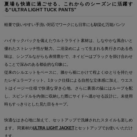
夏場も快適に過ごせる、これからのシーズンに活躍す
る“ULTRA LIGHT TUCK PANTS”
軽量で扱いやすい手洗い対応でワークにも日常にも馴染む万能パンツ
ハイキックバックを備えたウルトラライト素材は、しなやかな風合いと
優れたストレッチ性が魅力。二浴染めによって生まれる奥行きのある色
味は、シンプルながらも表情豊かで、ネイビーはブラックを掛け合わせ
ることで深みのある都会的な印象に。
従来のシルエットをベースに、膝から裾にかけて程よくゆとりを持たせ
たレギュラーフィット。1タック仕様による自然な立体感に加え、ウエス
トはイージー仕様で快適な穿き心地。さらに裏面の脇にはループを配
し、スピンドルを内側に収納した際にサイドへ逃がせる設計に。未使用
時もすっきりとした見た目をキープ。
快適なはき心地に加えて、セットアップで洗練されたスタイルも楽しめ
ます。 同素材の
ULTRA LIGHT JACKET
とセットアップでお使いいただけ
ます。