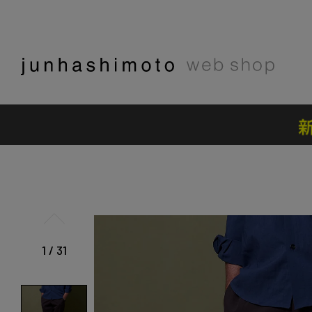
1
/
31