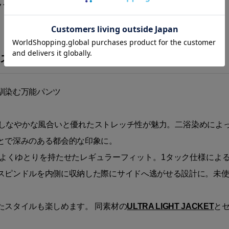
ラーフィット
躍する“ULTRA LIGHT TUCK PANTS”
馴染む万能パンツ
しなやかな風合いと優れたストレッチ性が魅力。二浴染めによ
とで深みのある都会的な印象に。
よくゆとりを持たせたレギュラーフィット。1タック仕様によ
スピンドルを内側に収納した際にサイドへ逃がせる設計に。未
たスタイルも楽しめます。 同素材の
ULTRA LIGHT JACKET
と