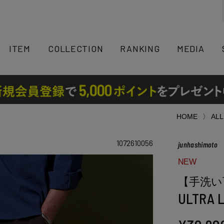
検索
ITEM
COLLECTION
RANKING
MEDIA
HOME
ALL
1072610056
junhashimoto
NEW
【手洗い
ULTRA 