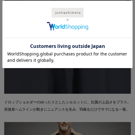
ドロップショルダーのゆったりとしたシルエットに、比翼の上品さをプラス。
前後差ヘムラインが動きにニュアンスを生み、羽織るだけでサマになる一着。