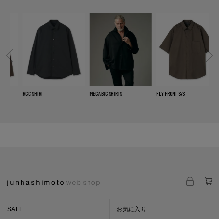
RGC SHIRT
MEGA BIG SHIRTS
FLY-FRONT S/S
DO
SHI
SALE
お気に入り