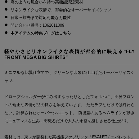
麻のような風合いを持つ高機能清涼素材
リネンライクな表情で、都会的なオーバーサイズシャツ
日常〜旅先まで対応可能な万能性
問い合わせ番号 : 1062611009
本アイテムの特集ブログはこちら
軽やかさとリネンライクな表情が都会的に映える“FLY
FRONT MEGA BIG SHIRTS”
ミニマルな比翼仕立てで、クリーンな印象に仕上げたオーバーサイズシ
ャツ。
ドロップショルダーが生み出すゆったりとしたフォルムに、比翼フロン
トの端正な表情が品の良さを添えています。 ただラフなだけでは終わら
ない、計算されたオーバーシルエット。 前後差のあるヘムラインが動き
にニュアンスを生み、羽織るだけで大人の余裕を感じさせる仕上がり。
素材には、東レが開発した高機能ファブリック「EVALET / エバレット」