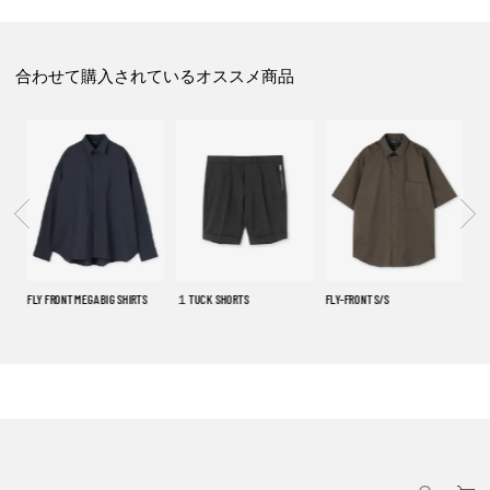
合わせて購入されているオススメ商品
FLY FRONT MEGA BIG SHIRTS
１TUCK SHORTS
FLY-FRONT S/S
OPE