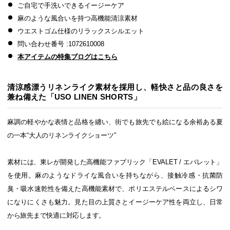
ご自宅で手洗いできるイージーケア
麻のような風合いを持つ高機能清涼素材
ウエストゴム仕様のリラックスシルエット
問い合わせ番号 :1072610008
本アイテムの特集ブログはこちら
清涼感漂うリネンライク素材を採用し、軽快さと品の良さを
兼ね備えた「USO LINEN SHORTS」
麻調の軽やかな表情と品格を纏い、街でも旅先でも絵になる余裕ある夏
の一本“大人のリネンライクショーツ”
素材には、東レが開発した高機能ファブリック「EVALET / エバレット」
を使用。麻のようなドライな風合いを持ちながら、接触冷感・抗菌防
臭・吸水速乾性を備えた高機能素材で、ポリエステルベースによるシワ
になりにくさも魅力。見た目の上質さとイージーケア性を両立し、日常
から旅先まで快適に対応します。