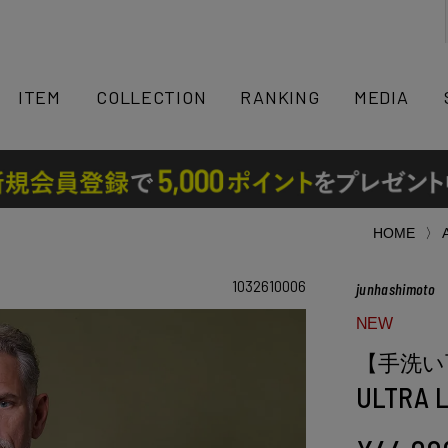
検索
ITEM
COLLECTION
RANKING
MEDIA
HOME
1032610006
junhashimoto
NEW
【手洗い
ULTRA 