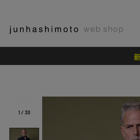
1
/
30