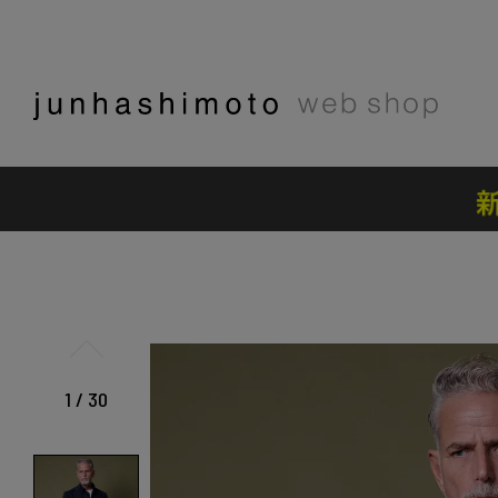
1
/
30