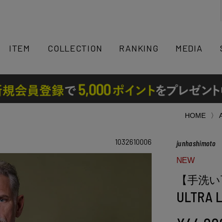
検索
ITEM
COLLECTION
RANKING
MEDIA
HOME
1032610006
junhashimoto
NEW
【手洗い
ULTRA 