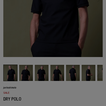
junhashimoto
SALE
DRY POLO