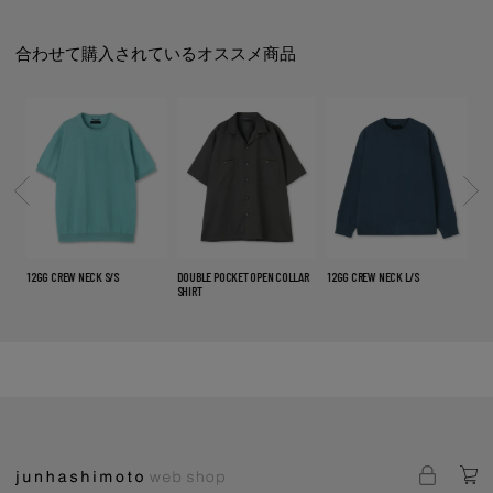
合わせて購入されているオススメ商品
12GG CREW NECK S/S
DOUBLE POCKET OPEN COLLAR
12GG CREW NECK L/S
FLY
SHIRT