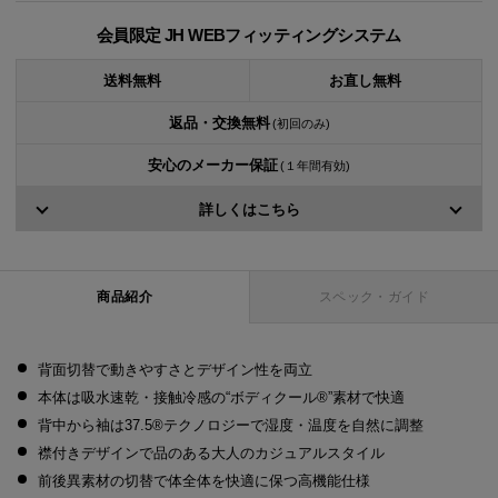
会員限定 JH WEBフィッティングシステム
送料無料
お直し無料
返品・交換無料
(初回のみ)
安心のメーカー保証
(１年間有効)
詳しくはこちら
商品紹介
スペック・ガイド
背面切替で動きやすさとデザイン性を両立
本体は吸水速乾・接触冷感の“ボディクール®”素材で快適
背中から袖は37.5®テクノロジーで湿度・温度を自然に調整
襟付きデザインで品のある大人のカジュアルスタイル
前後異素材の切替で体全体を快適に保つ高機能仕様