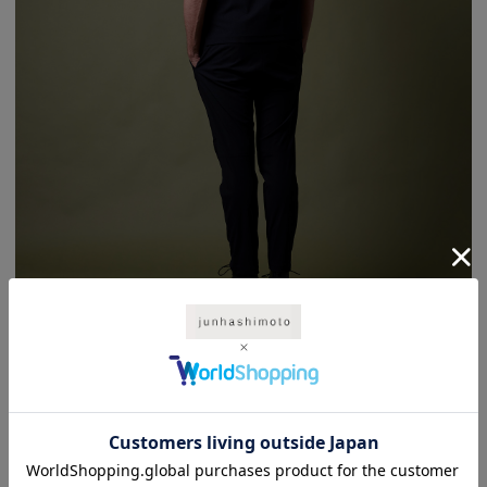
本体には「ひつじ雲」のように繊細な扁平八葉断面を持つ東レ“ボディクール
®”ナイロン・マイクロファイバーを採用。吸水速乾と接触冷感機能で、暑い日
でも快適な着心地。背面から袖にかけては37.5®テクノロジー搭載のベア天竺
を使用し、衣服内の湿度と温度を理想的にコントロールします。