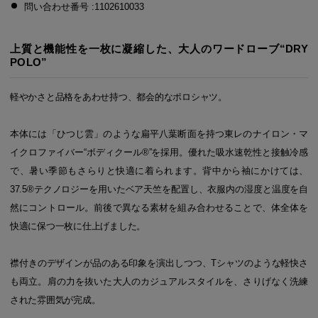
問い合わせ番号 :1102610033
上質と機能性を一枚に凝縮した、大人のワードローブ“DRY
POLO”
軽やかさと品格をあわせ持つ、都会的なポロシャツ。
本体には「ひつじ雲」のような扁平八葉断面を持つ東レのナイロン・マ
イクロファイバー“ボディクール®”を採用。優れた吸水速乾性と接触冷感
で、暑い季節もさらりと快適に着られます。背中から袖にかけては、
37.5®テクノロジーを用いたベア天竺を配置し、衣服内の湿度と温度を自
然にコントロール。前後で異なる素材を組み合わせることで、体全体を
快適に保つ一枚に仕上げました。
襟付きのデザインが品のある印象を演出しつつ、Tシャツのような軽快さ
も両立。肩の力を抜いた大人のカジュアルスタイルを、さりげなく洗練
された雰囲気が完成。