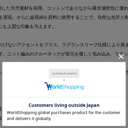
用した天竺素材を採用。コットンでありながら吸水速乾性に優
を実現。さらに超長綿を原料に使用することで、自然な光沢と耐
にも上質な印象を与えます。
りげないアクセントをプラス。ラグランスリーブ仕様により肩
す。ニット編みのクルーネックが首元を優しく包み込み、リラ
ンナーとしても映える万能な存在。肩の力を抜きながらも洗練
える場合がございます。
より、若干商品と画像の色味が異なる場合がございます。