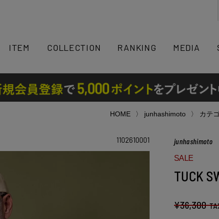
検索
ITEM
COLLECTION
RANKING
MEDIA
HOME
junhashimoto
カテ
1102610001
junhashimoto
SALE
TUCK S
¥
36,300
TA