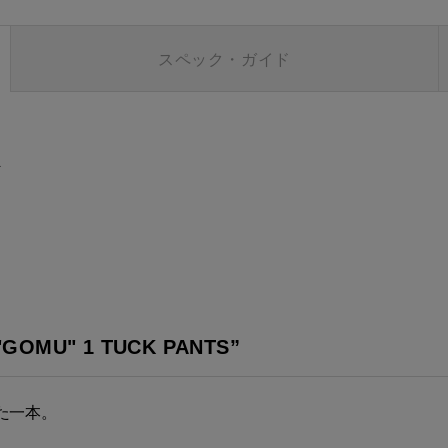
スペック・ガイド
ト
U" 1 TUCK PANTS”
た一本。