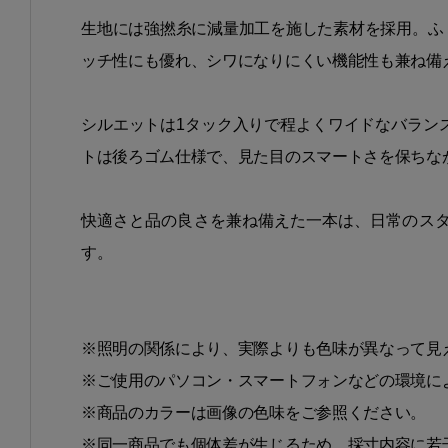
生地には強撚糸に減量加工を施した素材を採用。ふ
ッチ性にも優れ、シワになりにくい機能性も兼ね備
シルエットは1タック入りで程よくワイドなバラン
トは後ろゴム仕様で、見た目のスマートさを保ちな
快適さと品の良さを兼ね備えた一本は、日常のス
す。
※照明の関係により、実際よりも色味が異なって見
※ご使用のパソコン・スマートフォンなどの環境に
※商品のカラーは画像の色味をご参照ください。
※同一商品でも個体差が生じるため、採寸内容に若