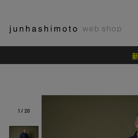
1
/
20