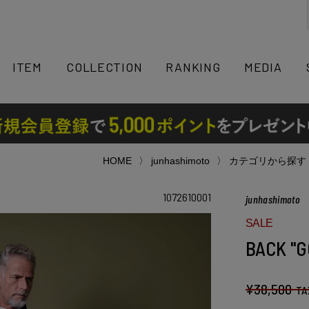
検索
ITEM
COLLECTION
RANKING
MEDIA
HOME
junhashimoto
カテゴリから探す
1072610001
junhashimoto
SALE
BACK "G
¥
38,500
TA