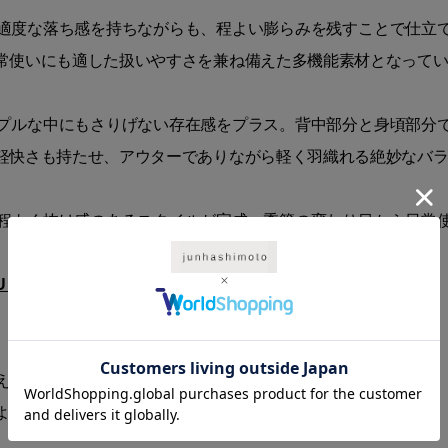
適度な落ち感を持ちながらも、程よい膨らみを残すことで仕立
常使いにも適した扱いやすさを兼ね備えた多機能素材となって
プルな中にもさりげない存在感をプラス。背中部分と身頃部分
軽快さも持たせ、アウターでありながら軽く羽織れる絶妙なバ
程よく抜け感のあるスタイルが完成。季節の変わり目から日常
 1 TUCK P ANTS
とセットアップでお使いいただけます。
える場合がございます。
より、若干商品と画像の色味が異なる場合がございます。