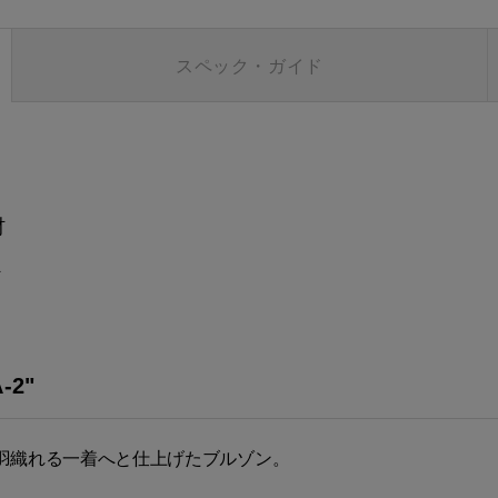
スペック・ガイド
材
ト
2"
羽織れる一着へと仕上げたブルゾン。