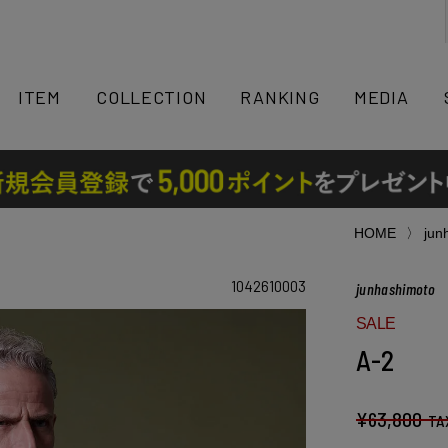
検索
ITEM
COLLECTION
RANKING
MEDIA
HOME
jun
1042610003
junhashimoto
SALE
A-2
¥
63,800
TA