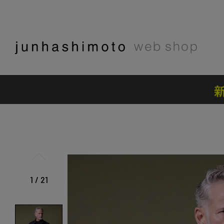
1
/
21