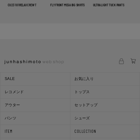
CU23 101RELAX CREW T
FLY FRONT MEGA BIG SHIRTS
ULTRA LIGHT TUCK PANTS
OPE
SALE
お気に入り
レコメンド
トップス
アウター
セットアップ
パンツ
シューズ
ITEM
COLLECTION