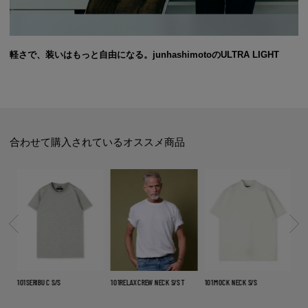
軽さで、装いはもっと自由になる。junhashimotoのULTRA LIGHT
合わせて購入されているオススメ商品
101SERIBU C S/S
101RELAX CREW NECK S/S T
101MOCK NECK S/S
CU2