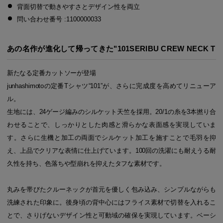
背面切替で動きやすさとデザイン性を両立
問い合わせ番号 :1100000033
あの名作が進化して帰ってきた"101SERIBU CREW NECK T
新たなる定番カットソーが登場
junhashimotoの定番Tシャツ“101”が、さらに完成度を高めてリニューア
ル。
生地には、24ゲージ編みのシルケット天竺を採用。20/1の糸を3本撚り合
わせることで、しっかりとした肉感と滑らかな表面感を実現していま
す。さらに生機と加工の両面でシルケット加工を施すことで毛羽を抑
え、上品でクリアな表情に仕上げています。100回の洗濯にも耐えうる耐
久性を持ち、色落ちや型崩れを抑えたタフな素材です。
丸みを帯びたクルーネックが首元を優しく包み込み、シンプルながらも
洗練された印象に。後身頃の背中心にはフライス素材で切替を入れるこ
とで、さりげないデザイン性と可動域の確保を実現しています。ベーシ