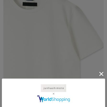
素材には、60/3 LOTUSを使用した24ゲージ編みのシルケット天竺を採用。