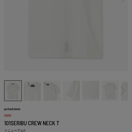
junhashimoto
NEW
101SERIBU CREW NECK T
リニューアル!!