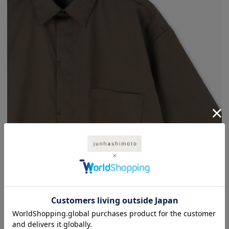
比翼仕立てと5分袖で構成された、ミニマルかつ上品なハーフスリーブシャツ