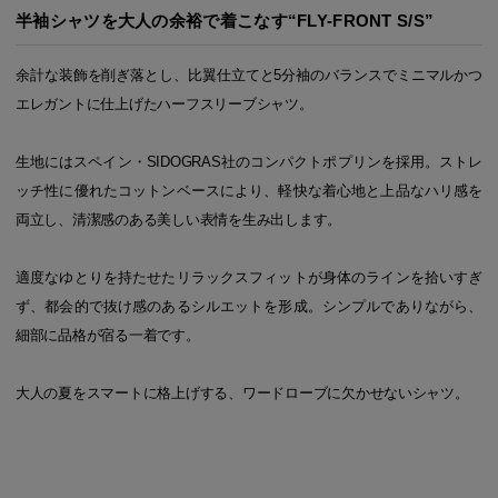
半袖シャツを大人の余裕で着こなす“FLY-FRONT S/S”
余計な装飾を削ぎ落とし、比翼仕立てと5分袖のバランスでミニマルかつ
エレガントに仕上げたハーフスリーブシャツ。
生地にはスペイン・SIDOGRAS社のコンパクトポプリンを採用。ストレ
ッチ性に優れたコットンベースにより、軽快な着心地と上品なハリ感を
両立し、清潔感のある美しい表情を生み出します。
適度なゆとりを持たせたリラックスフィットが身体のラインを拾いすぎ
ず、都会的で抜け感のあるシルエットを形成。シンプルでありながら、
細部に品格が宿る一着です。
大人の夏をスマートに格上げする、ワードローブに欠かせないシャツ。