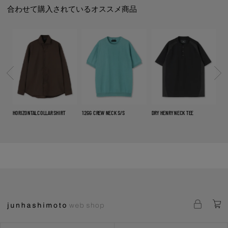
合わせて購入されているオススメ商品
HORIZONTALCOLLAR SHIRT
12GG CREW NECK S/S
DRY HENRY NECK TEE
CU2