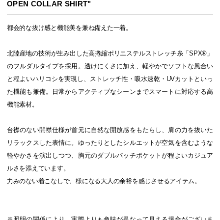
OPEN COLLAR SHIRT"
都会的な抜け感と機能美を兼ね備えた一着。
北陸産地の技術が生み出した高捲縮ポリエステルストレッチ糸「SPX®」
のフルダルタイプを採用。透けにくさに加え、軽やかでソフトな風合い
と程よいハリコシを実現し、ストレッチ性・吸水速乾・UVカットといっ
た機能も兼備。日常からアクティブなシーンまでスマートに対応する高
機能素材。
台襟のない開襟仕様が首元に自然な開放感をもたらし、肩の力を抜いた
リラックスした表情に。ゆったりとしたシルエットが空気を含むような
軽やかさを演出しつつ、胸元のダブルパッチポケットが程よいカジュア
ルさを添えています。
力みのない着こなしで、様になる大人の余裕を感じさせるアイテム。
※照明の関係により、実際よりも色味が異なって見える場合がございま