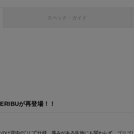
スペック・ガイド
ERIBUが再登場！！
も特徴的なのは背中の"リブ"仕様。厚みがある生地にも関わらず、ゴリ