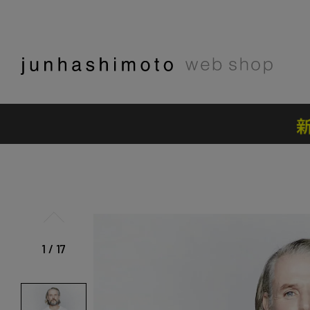
1
/
17