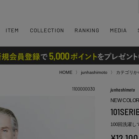
検索
ITEM
COLLECTION
RANKING
MEDIA
HOME
junhashimoto
カテゴリか
1100000030
junhashimoto
NEW COLO
101SERI
100回洗濯
¥
12,100