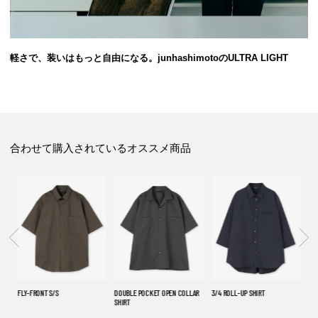
軽さで、装いはもっと自由になる。junhashimotoのULTRA LIGHT
合わせて購入されているオススメ商品
FLY-FRONT S/S
DOUBLE POCKET OPEN COLLAR
3/4 ROLL-UP SHIRT
FLY
SHIRT