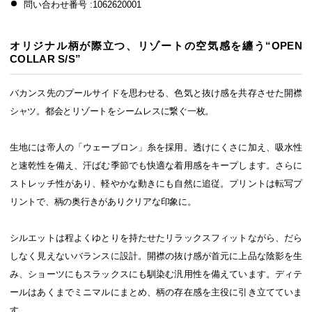
問い合わせ番号 :1062620001
オリジナル柄が際立つ、リゾートの空気感を纏う“OPEN
COLLAR S/S”
バカンス先のプールサイドを思わせる、色気と抜け感を共存させた開襟
シャツ。都会とリゾートをシームレスに繋ぐ一枚。
生地には帝人の「ウェーブロン」糸を採用。透けにくさに加え、吸水性
と速乾性を備え、汗ばむ季節でも快適な着用感をキープします。さらに
ストレッチ性があり、軽やかな動きにも自然に追従。プリントは転写プ
リントで、柄の奥行きがありクリアな印象に。
シルエットは程よくゆとりを持たせたリラックスフィットながら、だら
しなく見えないバランスに設計。開襟の抜け感が首元に上品な陰影を生
み、ショーツにもスラックスにも馴染む汎用性を備えています。ディテ
ールはあくまでミニマルにまとめ、柄の存在感を主役に引き立てていま
す。