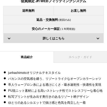
会員限定 JH WEBフィッティングシステム
送料無料
お直し無料
返品・交換無料
(初回のみ)
安心のメーカー保証
(１年間有効)
詳しくはこちら
商品紹介
スペック・ガイド
junhashimotoオリジナルテキスタイル
バカンスの空気感を纏う、リゾートライクなオープンカラーシャツ
帝人ウェーブロン糸による透けにくさ・吸水速乾性・快適性を実現
PU混ニット素材による高いストレッチ性でストレスフリーな着心地
転写プリントが生み出す奥行きのあるリゾート柄デザイン
ゆとりのあるシルエットで抜け感と色気を両立した一着