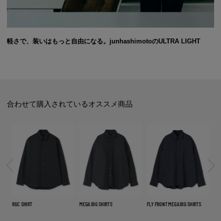
軽さで、装いはもっと自由になる。junhashimotoのULTRA LIGHT
合わせて購入されているオススメ商品
NEO
RGC SHIRT
MEGA BIG SHIRTS
FLY FRONT MEGA BIG SHIRTS