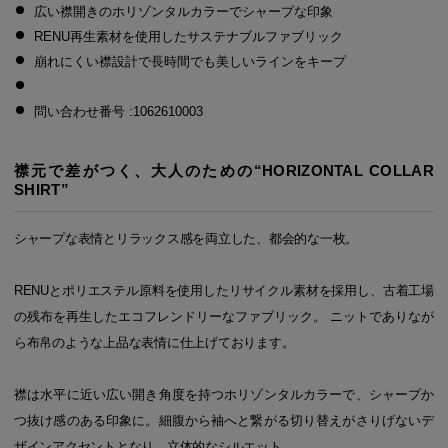
広い襟開きのホリゾンタルカラーでシャープな印象
RENU再生素材を使用したサステナブルファブリック
崩れにくい襟設計で長時間でも美しいラインをキープ
問い合わせ番号 :1062610003
襟元で差がつく、大人のための“HORIZONTAL COLLAR
SHIRT”
シャープな表情とリラックス感を両立した、都会的な一枚。
RENUとポリエステル原料を使用したリサイクル素材を採用し、古着工場
の残布を再生したエコフレンドリーなファブリック。 ニットでありなが
ら布帛のような上品な表情に仕上げております。
襟は水平に近い広い開き角度を持つホリゾンタルカラーで、シャープか
つ抜け感のある印象に。細腹から袖へと繋がる切り替えがさりげないデ
ザインアクセントとなり、立体的なシルエット。