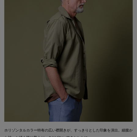
ホリゾンタルカラー特有の広い襟開きが、すっきりとした印象を演出。細腹か