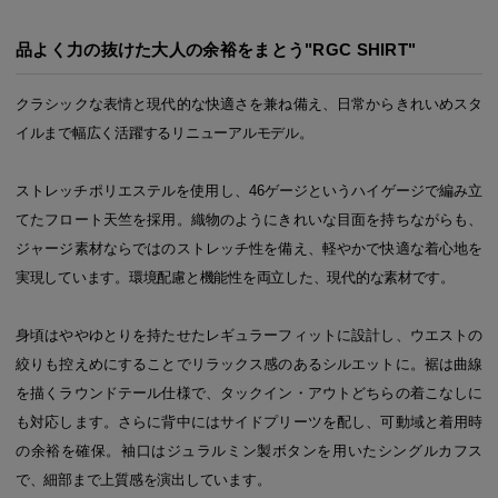
品よく力の抜けた大人の余裕をまとう"RGC SHIRT"
クラシックな表情と現代的な快適さを兼ね備え、日常からきれいめスタ
イルまで幅広く活躍するリニューアルモデル。
ストレッチポリエステルを使用し、46ゲージというハイゲージで編み立
てたフロート天竺を採用。織物のようにきれいな目面を持ちながらも、
ジャージ素材ならではのストレッチ性を備え、軽やかで快適な着心地を
実現しています。環境配慮と機能性を両立した、現代的な素材です。
身頃はややゆとりを持たせたレギュラーフィットに設計し、ウエストの
絞りも控えめにすることでリラックス感のあるシルエットに。裾は曲線
を描くラウンドテール仕様で、タックイン・アウトどちらの着こなしに
も対応します。さらに背中にはサイドプリーツを配し、可動域と着用時
の余裕を確保。袖口はジュラルミン製ボタンを用いたシングルカフス
で、細部まで上質感を演出しています。