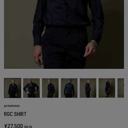
junhashimoto
RGC SHIRT
¥
27,500
TAX IN