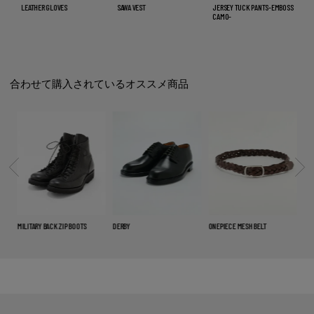
LEATHER GLOVES
SAWA VEST
JERSEY TUCK PANTS-EMBOSS
DO
CAMO-
合わせて購入されているオススメ商品
MILITARY BACK ZIP BOOTS
DERBY
ONEPIECE MESH BELT
VE