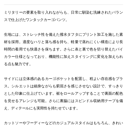
ミリタリーの要素を取り入れながらも、日常に馴染む洗練されたバラン
スで仕上げたワンタックカーゴパンツ。
生地には、ストレッチ性を備えた撥水タフタにプリント加工を施した素
材を採用。適度なハリと落ち感を持ち、軽量で蒸れにくい構造により長
時間の着用でも快適さを保ちます。さらに表と裏で色を切り替えたバイ
カラー仕様となっており、機能性に加えスタイリングに変化を加えられ
る点も魅力です。
サイドには立体感のあるカーゴポケットを配置し、程よい存在感をプラ
ス。シルエットは細身ながらも窮屈さを感じさせない設計で、すっきり
とした印象に仕上げています。裾をロールアップすることで裏面の配色
を見せるアレンジも可能。さらに裏脇にはスピンドル収納用テープを備
え、ディテールにも実用性を持たせています。
カットソーやフーディーなどのカジュアルスタイルはもちろん、きれい