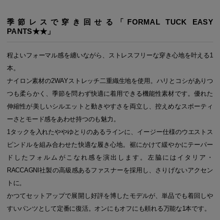
季節レスで穿き回せる「FORMAL TUCK EASY
PANTS★★」
程よいフォーマル感を纏いながら、ストレスフリーな穿き心地を叶える1
本。
ナイロン素材の2WAYストレッチ二重織生地を使用。ハリとコシがありつ
つも柔らかく、季節を問わず快適に着用できる機能性素材です。優れた
伸縮性が美しいシルエットと動きやすさを両立し、控えめなスポーティ
ーさとモード感をあわせ持つのも魅力。
1タックを入れたややゆとりのあるラインに、イージー仕様のウエストス
ピンドルを組み合わせた快適な履き心地。裾にかけて緩やかにテーパー
ドしたフォルムがこなれ感を演出します。左脇にはイタリア・
RACCAGNI社製の高級感あるファスナーを採用し、さりげないアクセン
トに。
かつてセットアップで展開し好評を博したモデルが、単品でも着回しや
すいパンツとして定番に復活。オンにもオフにも頼れる万能な1本です。