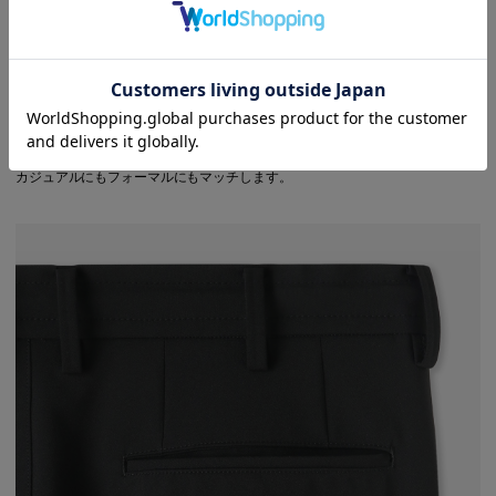
通年着用を可能にする、ナイロンベースの2WAYストレッチ素材
ハリとコシのあるナイロンに、伸縮性を加えた二重織の2WAYストレッチ素材
を使用。シーズンレスで快適に穿けて、美しいラインをキープ。上品な表情で
カジュアルにもフォーマルにもマッチします。