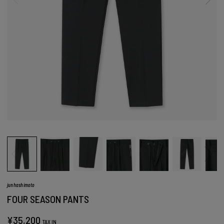
junhashimoto
FOUR SEASON PANTS
¥
35,200
TAX IN