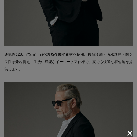
通気性128cm³/(cm²・s)を誇る多機能素材を採用。接触冷感・吸水速乾・防シ
ワ性を兼ね備え、手洗い可能なイージーケア仕様で、夏でも快適な着心地を提
供します。