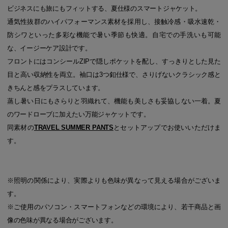
ビジネスにも旅にもフィットする、夏仕様のスマートジャケット。
通気性抜群のハイパフォーマンス素材を採用し、接触冷感・吸水速乾・
防シワといった多彩な機能で暑い季節も快適。自宅での手洗いも可能
な、イージーケア設計です。
フロントにはコンシールZIPで隠しポケットを配し、すっきりとした見た
目と高い収納性を両立。袖口は3つ釦仕様で、さりげないクラシック感と
きちんと感をプラスしています。
蒸し暑い日にもさらりと羽織れて、機能も美しさも妥協しない一着。夏
のワードローブに加えたい万能ジャケットです。
同素材の
TRAVEL SUMMER PANTS
とセットアップでお使いいただけま
す。
※照明の関係により、実際よりも色味が異なって見える場合がございま
す。
※ご使用のパソコン・スマートフォンなどの環境により、若干商品と画
像の色味が異なる場合がございます。