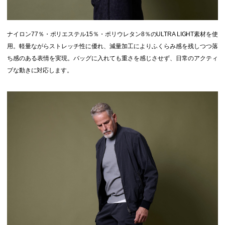
ナイロン77％・ポリエステル15％・ポリウレタン8％のULTRA LIGHT素材を使
用。軽量ながらストレッチ性に優れ、減量加工によりふくらみ感を残しつつ落
ち感のある表情を実現。バッグに入れても重さを感じさせず、日常のアクティ
ブな動きに対応します。