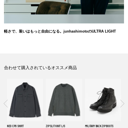
軽さで、装いはもっと自由になる。junhashimotoのULTRA LIGHT
合わせて購入されているオススメ商品
NEO CPO SHIRT
AR
ZIP SLIT KNIT L/S
MILITARY BACK ZIP BOOTS
12G