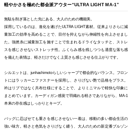
軽やかさを極めた都会派アウター“ULTRA LIGHT MA-1”
無駄を削ぎ落とした先にある、大人のための機能美。
採用しているのは、進化を遂げたULTRA LIGHT素材。従来よりさらに減
量加工の効率を高めることで、目付を抑えながら伸縮性を向上させまし
た。強撚糸に減量加工を施すことで生まれるドライなタッチと、ストレ
スを感じさせないストレッチ性。ふくらみ感を残しつつも適度な落ち感
を備えた表情は、軽さだけでなく上質さも感じさせる仕上がりです。
シルエットは、junhashimotoらしいシャープで都会的なバランス。フロン
トにはラッカーニファスナーを採用し、さりげない艶で品格をプラス。
衿はリブではなく共布仕様にすることで、よりミニマルで軽快な印象に
まとめています。カーディガン感覚で羽織れる軽さでありながら、MA-1
本来の存在感はしっかりとキープ。
バッグに忍ばせても重さを感じさせない一着は、移動の多い都会生活の
強い味方。軽さと色気をさりげなく纏う、大人のための新定番ブルゾン