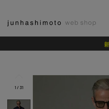
1
/
31