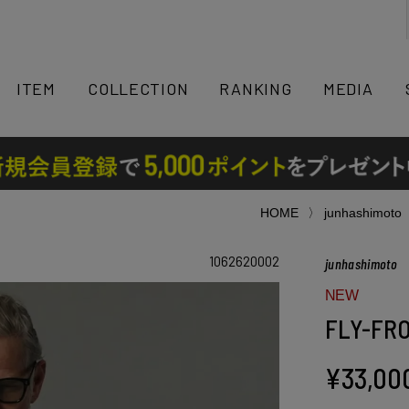
検索
ITEM
COLLECTION
RANKING
MEDIA
HOME
junhashimoto
1062620002
junhashimoto
NEW
FLY-FR
¥
33,00