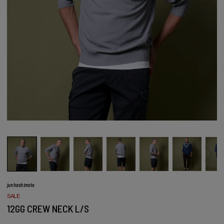
junhashimoto
SALE
12GG CREW NECK L/S