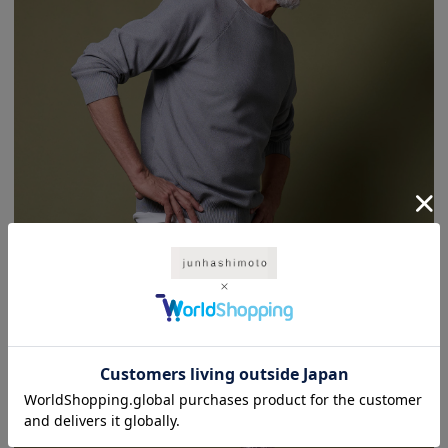
やや厚手の鹿の子編み×速乾性ポリエステル糸で、立体感と快適さを両立。