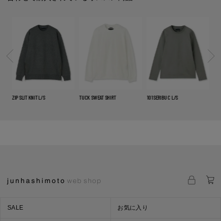
ZIP SLIT KNIT L/S
TUCK SWEAT SHIRT
101SERIBU C L/S
12G
SALE
お気に入り