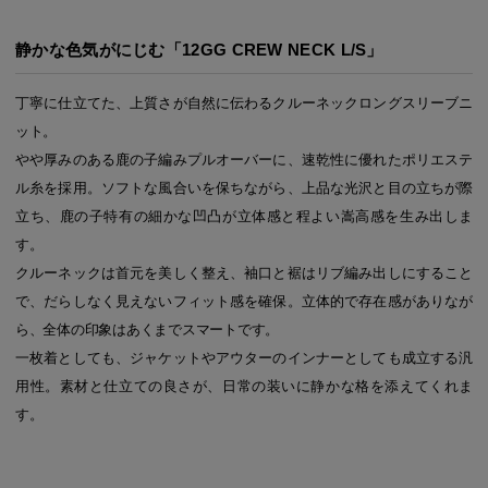
静かな色気がにじむ「12GG CREW NECK L/S」
丁寧に仕立てた、上質さが自然に伝わるクルーネックロングスリーブニ
ット。
やや厚みのある鹿の子編みプルオーバーに、速乾性に優れたポリエステ
ル糸を採用。ソフトな風合いを保ちながら、上品な光沢と目の立ちが際
立ち、鹿の子特有の細かな凹凸が立体感と程よい嵩高感を生み出しま
す。
クルーネックは首元を美しく整え、袖口と裾はリブ編み出しにすること
で、だらしなく見えないフィット感を確保。立体的で存在感がありなが
ら、全体の印象はあくまでスマートです。
一枚着としても、ジャケットやアウターのインナーとしても成立する汎
用性。素材と仕立ての良さが、日常の装いに静かな格を添えてくれま
す。