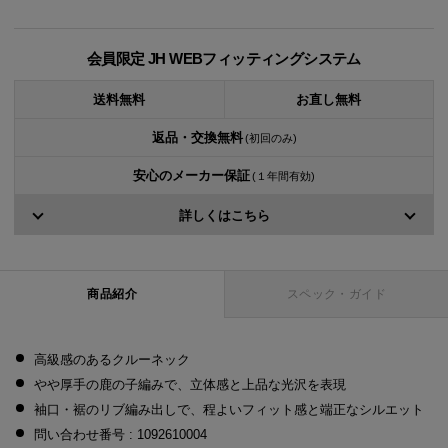
会員限定 JH WEBフィッティングシステム
送料無料
お直し無料
返品・交換無料
(初回のみ)
安心のメーカー保証
(１年間有効)
詳しくはこちら
商品紹介
スペック・ガイド
高級感のあるクルーネック
やや厚手の鹿の子編みで、立体感と上品な光沢を表現
袖口・裾のリブ編み出しで、程よいフィット感と端正なシルエット
問い合わせ番号 : 1092610004